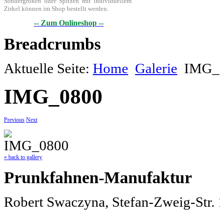
Sondergrößen oder Spitzen mit individuellem
Zirkel können im Shop bestellt werden.
-- Zum Onlineshop --
Breadcrumbs
Aktuelle Seite:
Home
Galerie
IMG_
IMG_0800
Previous
Next
« back to gallery
Prunkfahnen-Manufaktur
Robert Swaczyna, Stefan-Zweig-Str.